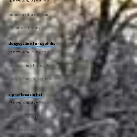
26 mars 2026
23 h 05 min
online azithromycin
online azithromycin
doxycycline for syphilis
27 mars 2026
11 h 10 min
doxycycline for syphilis
doxycycline for syphilis
ciprofloxacin hcl
27 mars 2026
23 h 30 min
ciprofloxacin hcl
ciprofloxacin hcl