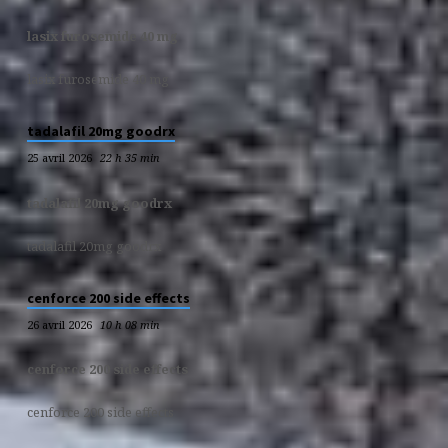
lasix furosemide 40 mg
lasix furosemide 40 mg
tadalafil 20mg goodrx
25 avril 2026
22 h 35 min
tadalafil 20mg goodrx
tadalafil 20mg goodrx
cenforce 200 side effects
26 avril 2026
10 h 08 min
cenforce 200 side effects
cenforce 200 side effects