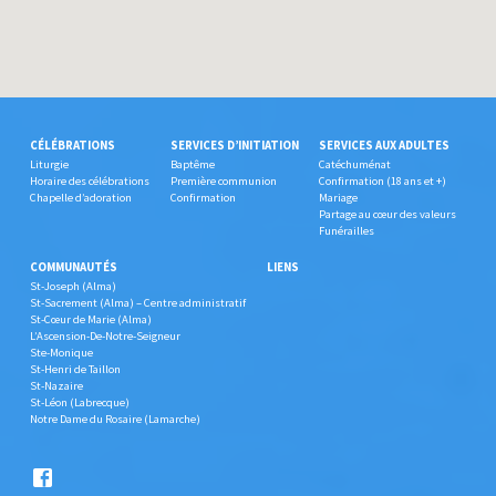
CÉLÉBRATIONS
SERVICES D’INITIATION
SERVICES AUX ADULTES
Liturgie
Baptême
Catéchuménat
Horaire des célébrations
Première communion
Confirmation (18 ans et +)
Chapelle d’adoration
Confirmation
Mariage
Partage au cœur des valeurs
Funérailles
COMMUNAUTÉS
LIENS
St-Joseph (Alma)
St-Sacrement (Alma) – Centre administratif
St-Cœur de Marie (Alma)
L’Ascension-De-Notre-Seigneur
Ste-Monique
St-Henri de Taillon
St-Nazaire
St-Léon (Labrecque)
Notre Dame du Rosaire (Lamarche)