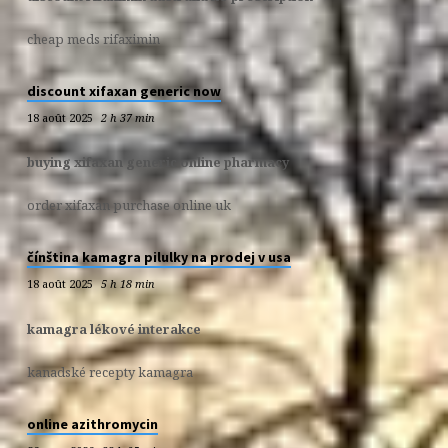
cheap meds rifaximin
discount xifaxan generic now
18 août 2025
2 h 37 min
buying xifaxan generic online pharmacy
order xifaxan purchase online uk
čínština kamagra pilulky na prodej v usa
18 août 2025
5 h 18 min
kamagra lékové interakce
kanadské recepty kamagra
online azithromycin