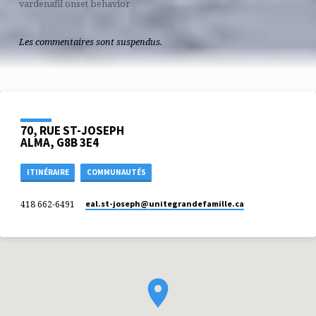
vardenafil onset behavior
Les commentaires sont suspendus.
70, RUE ST-JOSEPH
ALMA, G8B 3E4
ITINÉRAIRE
COMMUNAUTÉS
418 662-6491
eal.st-joseph​@unitegrandefamille.ca