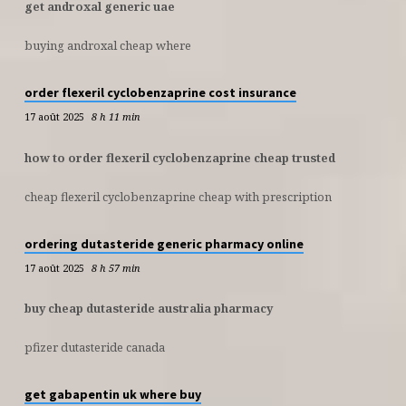
get androxal generic uae
buying androxal cheap where
order flexeril cyclobenzaprine cost insurance
17 août 2025
8 h 11 min
how to order flexeril cyclobenzaprine cheap trusted
cheap flexeril cyclobenzaprine cheap with prescription
ordering dutasteride generic pharmacy online
17 août 2025
8 h 57 min
buy cheap dutasteride australia pharmacy
pfizer dutasteride canada
get gabapentin uk where buy