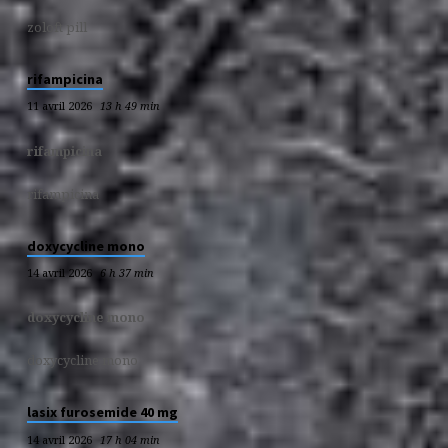
zoloft pill
rifampicina
11 avril 2026
13 h 49 min
rifampicina
rifampicina
doxycycline mono
14 avril 2026
6 h 37 min
doxycycline mono
doxycycline mono
lasix furosemide 40 mg
14 avril 2026
17 h 04 min