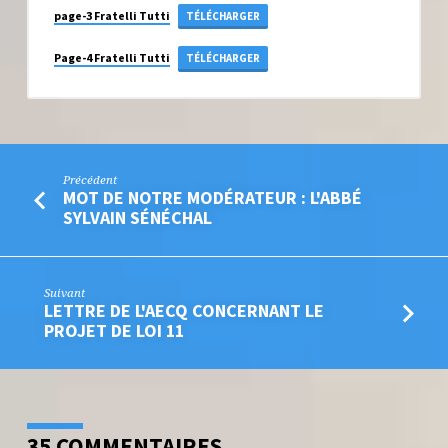
page-3 Fratelli Tutti
TÉLÉCHARGER
Page-4 Fratelli Tutti
TÉLÉCHARGER
Précédent
MOT DE NOTRE MODÉRATEUR : L'ABBÉ
SYLVAIN SÉNÉCHAL
Suivant
LETTRE DE L'AECQ CONCERNANT LE
PROJET DE LOI 11
35 COMMENTAIRES