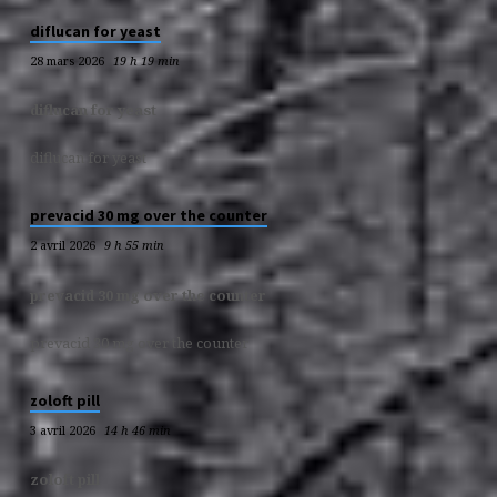
diflucan for yeast
28 mars 2026
19 h 19 min
diflucan for yeast
diflucan for yeast
prevacid 30 mg over the counter
2 avril 2026
9 h 55 min
prevacid 30 mg over the counter
prevacid 30 mg over the counter
zoloft pill
3 avril 2026
14 h 46 min
zoloft pill