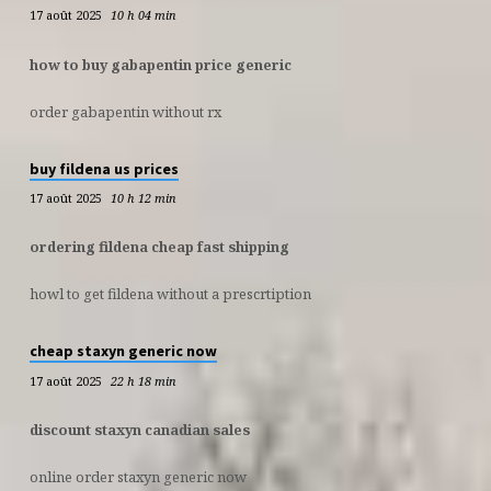
17 août 2025
10 h 04 min
how to buy gabapentin price generic
order gabapentin without rx
buy fildena us prices
17 août 2025
10 h 12 min
ordering fildena cheap fast shipping
howl to get fildena without a prescrtiption
cheap staxyn generic now
17 août 2025
22 h 18 min
discount staxyn canadian sales
online order staxyn generic now