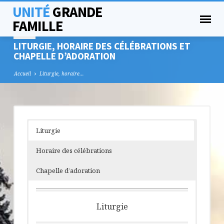
UNITÉ
GRANDE
FAMILLE
LITURGIE, HORAIRE DES CÉLÉBRATIONS ET
CHAPELLE D’ADORATION
Accueil
Liturgie, horaire…
LITURGIE,
Liturgie
HORAIRE
DES
Horaire des célébrations
CÉLÉBRATIONS
ET
Chapelle d’adoration
CHAPELLE
D’ADORATION
Liturgie