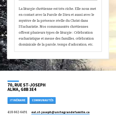
La liturgie chrétienne est très riche. Elle nous met
en contact avec la Parole de Dieu et aussi avec le
mystère de la présence réelle du Christ dans
l’Eucharistie. Nos communautés chrétiennes
offrent plusieurs types de liturgie : Célébration
eucharistique et messe des familles, célébration
dominicale de la parole, temps d’adoration, etc.
Heure des messes et célébration
Chapelle d’adoration
dominicale de la Parole
Dans notre Grande Famille, nous avons la chance
70, RUE ST-JOSEPH
d’avoir une chapelle d’adoration : elle se trouve à
Voici un lien pour l’horaire des célébrations
ALMA, G8B 3E4
St-Sacrement (Alma).
cliquez dessus :
ITINÉRAIRE
COMMUNAUTÉS
Sens de l’adoration :
Horaire des messes – mai 2025
L’adoration, c’est une rencontre : Dieu nous
418 662-6491
eal.st-joseph​@unitegrandefamille.ca
______________________________________________________________