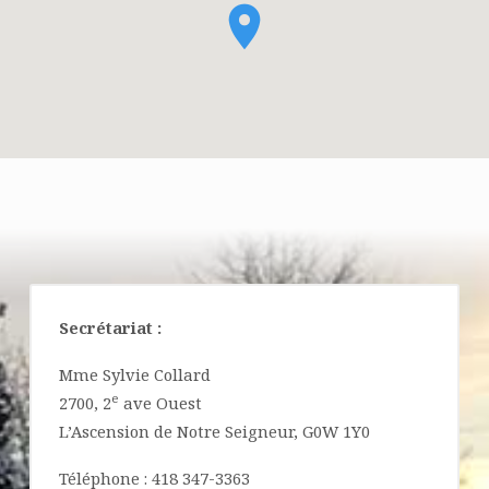
L’ASCENSION-
DE-
NOTRE-
SEIGNEUR
Secrétariat :
Mme Sylvie Collard
e
2700, 2
ave Ouest
L’Ascension de Notre Seigneur, G0W 1Y0
Téléphone : 418 347-3363