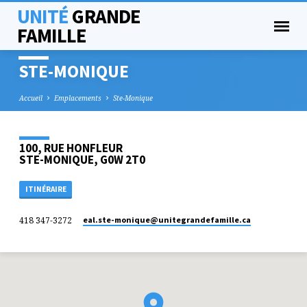
UNITÉ
GRANDE
FAMILLE
STE-MONIQUE
Accueil
Emplacements
Ste-Monique
100, RUE HONFLEUR
STE-MONIQUE, G0W 2T0
ITINÉRAIRE
418 347-3272
eal.ste-monique​@unitegrandefamille.ca