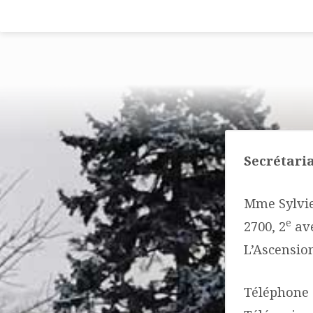
L’ASCENSION-
DE-
Secrétaria
NOTRE-
Mme Sylvie
SEIGNEUR
e
2700, 2
av
L’Ascensio
Téléphone 