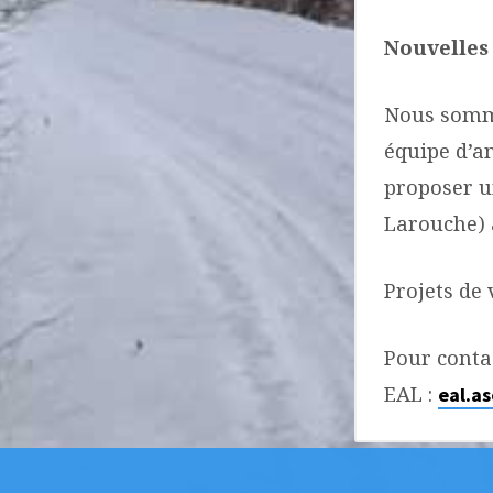
Nouvelles
Nous somme
équipe d’an
proposer 
Larouche) 
Projets de
Pour conta
EAL :
eal.a