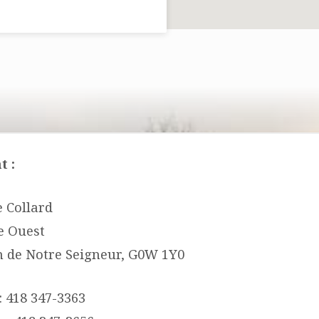
t :
 Collard
e Ouest
n de Notre Seigneur, G0W 1Y0
: 418 347-3363