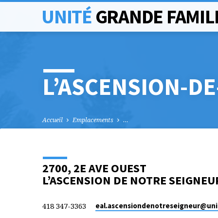
UNITÉ
GRANDE FAMIL
L’ASCENSION-D
Accueil
Emplacements
…
2700, 2E AVE OUEST
L’ASCENSION DE NOTRE SEIGNEU
418 347-3363
eal.ascensiondenotreseigneur​@uni