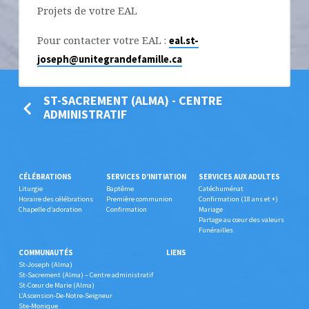
Projets de votre EAL
Pour contacter votre EAL :
eal.st-
joseph@unitegrandefamille.ca
ST-SACREMENT (ALMA) - CENTRE
ADMINISTRATIF
CÉLÉBRATIONS
SERVICES D’INITIATION
SERVICES AUX ADULTES
Liturgie
Baptême
Catéchuménat
Horaire des célébrations
Première communion
Confirmation (18 ans et +)
Chapelle d’adoration
Confirmation
Mariage
Partage au cœur des valeurs
Funérailles
COMMUNAUTÉS
LIENS
St-Joseph (Alma)
St-Sacrement (Alma) – Centre administratif
St-Cœur de Marie (Alma)
L’Ascension-De-Notre-Seigneur
Ste-Monique