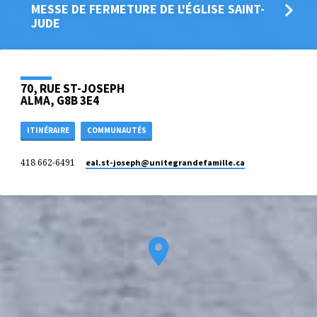
MESSE DE FERMETURE DE L'ÉGLISE SAINT-
JUDE
70, RUE ST-JOSEPH
ALMA, G8B 3E4
ITINÉRAIRE
COMMUNAUTÉS
418 662-6491
eal.st-joseph​@unitegrandefamille.ca