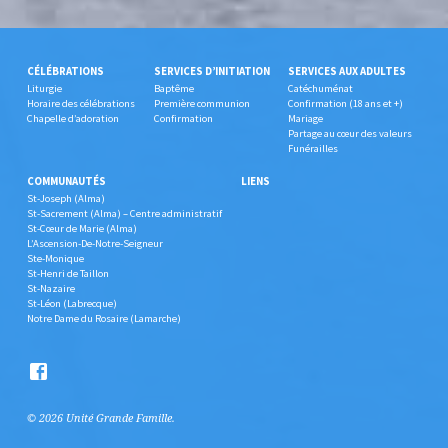
CÉLÉBRATIONS
SERVICES D’INITIATION
SERVICES AUX ADULTES
Liturgie
Baptême
Catéchuménat
Horaire des célébrations
Première communion
Confirmation (18 ans et +)
Chapelle d’adoration
Confirmation
Mariage
Partage au cœur des valeurs
Funérailles
COMMUNAUTÉS
LIENS
St-Joseph (Alma)
St-Sacrement (Alma) – Centre administratif
St-Cœur de Marie (Alma)
L’Ascension-De-Notre-Seigneur
Ste-Monique
St-Henri de Taillon
St-Nazaire
St-Léon (Labrecque)
Notre Dame du Rosaire (Lamarche)
© 2026 Unité Grande Famille.