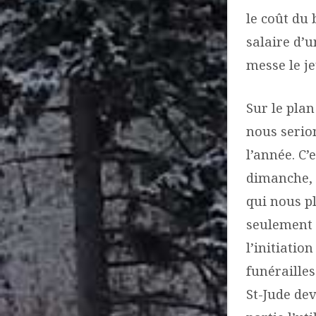
le coût du 
salaire d’u
messe le je
Sur le plan
nous serio
l’année. C’
dimanche, 
qui nous p
seulement d
l’initiatio
funérailles
St-Jude dev