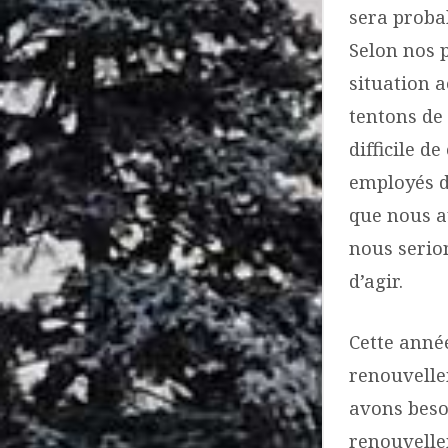
sera proba
Selon nos 
situation a
tentons de 
difficile d
employés de
que nous a
nous serio
d’agir.
Cette année
renouvelle
avons besoi
renouvelle