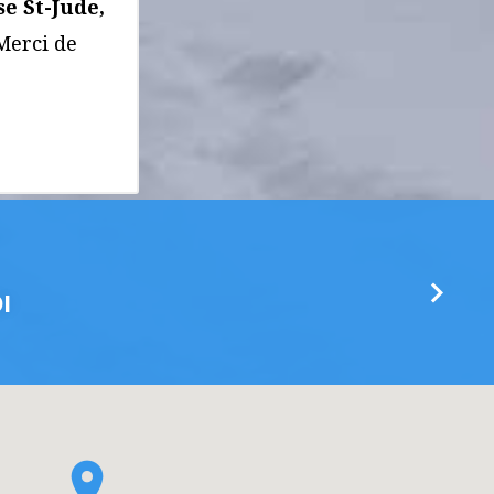
se St-Jude,
Merci de
I