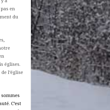
 y a
 pas en
pement du
es,
notre
en
s églises.
de l’église
us sommes
uté. C’est