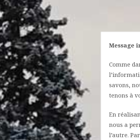
DES
PAROISSIENS
Message i
Comme dans
l’informat
savons, nou
tenons à v
En réalisa
nous a per
l’autre. Pa