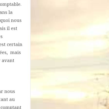
comptable.
ans la
urquoi nous
s il est
es
est certain
nées, mais
r avant
ar nous
tant au
n comptant