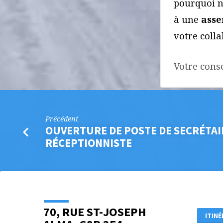
pourquoi 
à une
asse
votre colla
Votre conse
Précédent
OUVERTURE DE POSTE DE SECRÉTAI
RÉCEPTIONNISTE
70, RUE ST-JOSEPH
ITINÉ