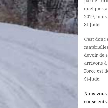
partie l’ut
quelques a
2019, mais
St-Jude.
C’est donc
matérielle
devoir de s
arrivons à 
Force est d
St-Jude.
Nous vous 
conscients 