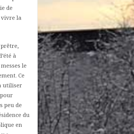
ie de
 vivre la
 prêtre,
’été à
 messes le
ement. Ce
 utiliser
 pour
ès peu de
résidence du
plique en