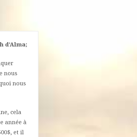
h d’Alma;
iquer
ue nous
rquoi nous
ne, cela
ne année à
00$, et il