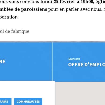
nous vous convions
lundi 25 février à 19h00, égli
mblée de paroissiens
pour en parler avec nous. 
boration.
il de fabrique
Suivant
RE
OFFRE D'EMPLO
RAIRE
COMMUNAUTÉS