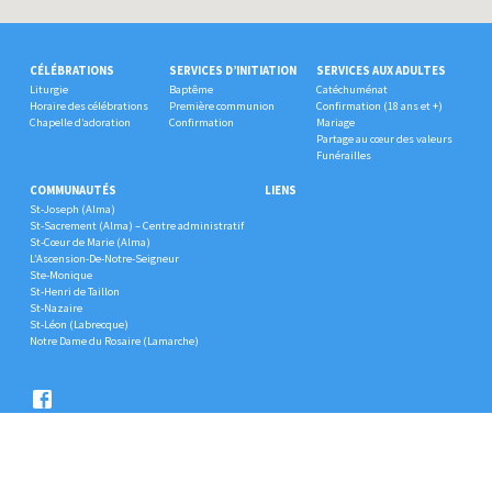
CÉLÉBRATIONS
SERVICES D’INITIATION
SERVICES AUX ADULTES
Liturgie
Baptême
Catéchuménat
Horaire des célébrations
Première communion
Confirmation (18 ans et +)
Chapelle d’adoration
Confirmation
Mariage
Partage au cœur des valeurs
Funérailles
COMMUNAUTÉS
LIENS
St-Joseph (Alma)
St-Sacrement (Alma) – Centre administratif
St-Cœur de Marie (Alma)
L’Ascension-De-Notre-Seigneur
Ste-Monique
St-Henri de Taillon
St-Nazaire
St-Léon (Labrecque)
Notre Dame du Rosaire (Lamarche)
© 2026 Unité Grande Famille.