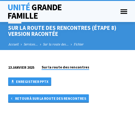
UNITÉ
GRANDE
FAMILLE
SUR LA ROUTE DES RENCONTRES (ÉTAPE 8)
VERSION RACONTÉE
Accueil
Services…
Sur la route des…
Fichier
Sur la route des rencontres
13 JANVIER 2025
SUR
LA
ENREGISTRER PPTX
ROUTE
DES
RETOUR À SUR LA ROUTE DES RENCONTRES
RENCONTRES
(ÉTAPE
8)
VERSION
RACONTÉE