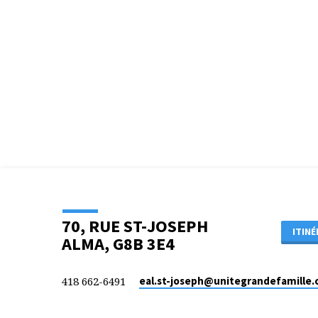
LA
ROUTE
DES
RENCONTRES
(ÉTAPE
3)
VERSION
70, RUE ST-JOSEPH
ITINÉ
RACONTÉE
ALMA, G8B 3E4
418 662-6491
eal.st-joseph​@unitegrandefamille.