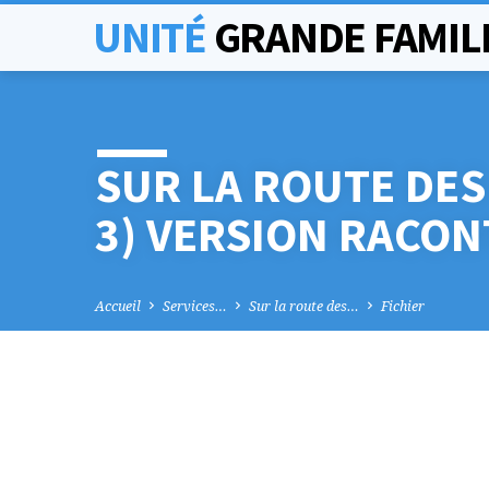
UNITÉ
GRANDE FAMIL
SUR LA ROUTE DES
3) VERSION RACON
Accueil
Services…
Sur la route des…
Fichier
SUR