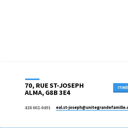
8
(VERSION
2018)
70, RUE ST-JOSEPH
ITINÉ
ALMA, G8B 3E4
418 662-6491
eal.st-joseph​@unitegrandefamille.