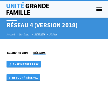
UNITÉ
GRANDE
FAMILLE
RÉSEAU 4 (VERSION 2018)
Accueil
Services…
RÉSEAUX
Fichier
RÉSEAUX
14 JANVIER 2019
RÉSEAU
4
ENREGISTRER PPSX
(VERSION
2018)
RETOUR À RÉSEAUX