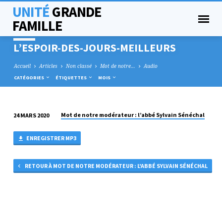
UNITÉ
GRANDE
FAMILLE
L’ESPOIR-DES-JOURS-MEILLEURS
Accueil
Articles
Non classé
Mot de notre…
Audio
CATÉGORIES
ÉTIQUETTES
MOIS
Mot de notre modérateur : l’abbé Sylvain Sénéchal
24 MARS 2020
L’ESPOIR-
DES-
ENREGISTRER MP3
JOURS-
MEILLEURS
RETOUR À MOT DE NOTRE MODÉRATEUR : L'ABBÉ SYLVAIN SÉNÉCHAL