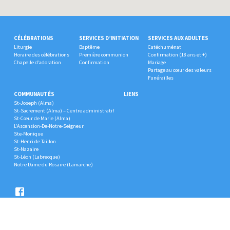
CÉLÉBRATIONS
SERVICES D’INITIATION
SERVICES AUX ADULTES
Liturgie
Baptême
Catéchuménat
Horaire des célébrations
Première communion
Confirmation (18 ans et +)
Chapelle d’adoration
Confirmation
Mariage
Partage au cœur des valeurs
Funérailles
COMMUNAUTÉS
LIENS
St-Joseph (Alma)
St-Sacrement (Alma) – Centre administratif
St-Cœur de Marie (Alma)
L’Ascension-De-Notre-Seigneur
Ste-Monique
St-Henri de Taillon
St-Nazaire
St-Léon (Labrecque)
Notre Dame du Rosaire (Lamarche)
© 2026 Unité Grande Famille.