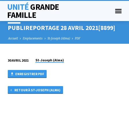
UNITÉ
GRANDE
FAMILLE
PUBLIREPORTAGE 28 AVRIL 2021[8899]
Accueil
Emplacements
St-Joseph (Alma)
PDF
St-Joseph (Alma)
30 AVRIL 2021
PUBLIREPORTAGE
28
ENREGISTRER PDF
AVRIL
2021[8899]
RETOUR À ST-JOSEPH (ALMA)