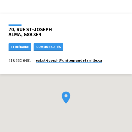
70, RUE ST-JOSEPH
ALMA, G8B 3E4
ITINÉRAIRE
COMMUNAUTÉS
418 662-6491
eal.st-joseph​@unitegrandefamille.ca