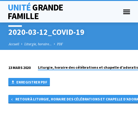
UNITÉ
GRANDE
FAMILLE
2020-03-12_COVID-19
Accueil
Liturgie, horaire…
PDF
Liturgie, horaire des célébrations et chapelle d’adorati
13 MARS 2020
2020-
03-
ENREGISTRER PDF
12_COVID-
19
RETOUR À LITURGIE, HORAIRE DES CÉLÉBRATIONS ET CHAPELLE D’ADOR