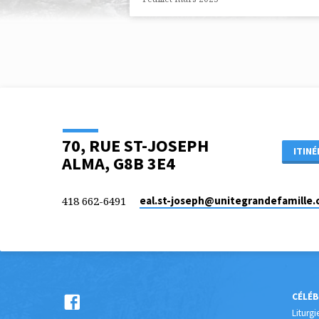
DE
PM
70, RUE ST-JOSEPH
ITINÉ
ALMA, G8B 3E4
418 662-6491
eal.st-joseph​@unitegrandefamille.
CÉLÉ
Liturgi