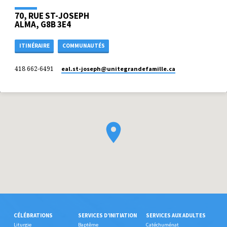
70, RUE ST-JOSEPH
ALMA, G8B 3E4
ITINÉRAIRE
COMMUNAUTÉS
418 662-6491
eal.st-joseph​@unitegrandefamille.ca
CÉLÉBRATIONS
SERVICES D’INITIATION
SERVICES AUX ADULTES
Liturgie
Baptême
Catéchuménat