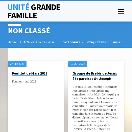
UNITÉ
GRANDE
FAMILLE
NON CLASSÉ
Accueil
Articles
Non classé
CATÉGORIES
ÉTIQUETTES
MOIS
27 FÉV 2025
16 OCT 2024
NON
Feuillet de Mars 2025
Groupe de Brebis de Jésus
CLASSÉ
à la paroisse St-Joseph
Feuillet mars 2025
« Je suis le Bon Pasteur : je connais
mes brebis et mes brebis me
connaissent.» Jn 10.14 Convoqué par
la Parole de Dieu… le Bon Berger
t’invite aujourd’hui à Le suivre, Le
connaître, à L’aimer. Avec Marie, sa
mère, et par son Esprit Saint, il te
conduira dans le coeur du Père. Tu
désires répondre à son appel ? Nous
t’accueillerons avec joie aux
rencontres de la Bergerie de la
Paroisse St-Joseph. Dates = 27