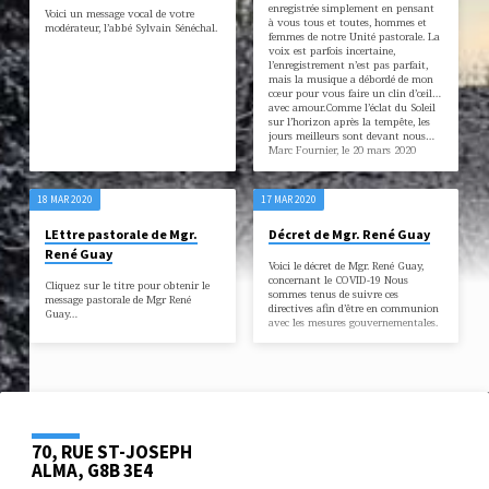
enregistrée simplement en pensant
Voici un message vocal de votre
à vous tous et toutes, hommes et
modérateur, l’abbé Sylvain Sénéchal.
femmes de notre Unité pastorale. La
voix est parfois incertaine,
l’enregistrement n’est pas parfait,
mais la musique a débordé de mon
cœur pour vous faire un clin d’œil…
avec amour.Comme l’éclat du Soleil
sur l’horizon après la tempête, les
jours meilleurs sont devant nous…
Marc Fournier, le 20 mars 2020
18 MAR 2020
17 MAR 2020
LEttre pastorale de Mgr.
Décret de Mgr. René Guay
René Guay
Voici le décret de Mgr. René Guay,
concernant le COVID-19 Nous
Cliquez sur le titre pour obtenir le
sommes tenus de suivre ces
message pastorale de Mgr René
directives afin d’être en communion
Guay…
avec les mesures gouvernementales.
70, RUE ST-JOSEPH
ALMA, G8B 3E4