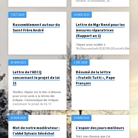
octobre, 10 novembre, 24…
7 OCT 2024
14 NOV 2023
Rassemblement autour du
Lettre de Mgr René pour les
Saint Frère André
mesures réparatrices
(Rapport an 1)
Cliquer pour accéder à
3%20novembre%202023%20Lettre%20de%20M
30 MAR 2023
1 DÉC 2020
Lettre de l’AECQ
Résumé de la lettre
concernant le projet de loi
« Fratelli Tutti », Pape
11
François
Veuillez cliquer sur le lien ci-dessous
pour avoir accès à la lettres des
évêques. Communiqué des évêques
concernant le projet de loi 11
24 MAR 2020
24 MAR 2020
Mot de notre modérateur :
L’espoir des jours meilleurs
l’abbé Sylvain Sénéchal
Voici une chanson que j’ai