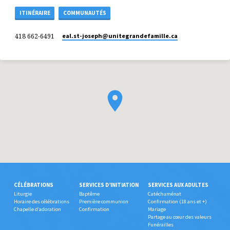
ITINÉRAIRE
COMMUNAUTÉS
418 662-6491
eal.st-joseph​@unitegrandefamille.ca
CÉLÉBRATIONS
SERVICES D’INITIATION
SERVICES AUX ADULTES
Liturgie
Baptême
Catéchuménat
Horaire des célébrations
Première communion
Confirmation (18 ans et +)
Chapelle d’adoration
Confirmation
Mariage
Partage au cœur des valeurs
Funérailles