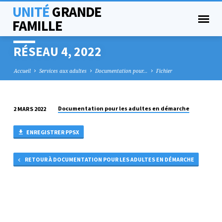
UNITÉ
GRANDE
FAMILLE
RÉSEAU 4, 2022
Accueil
Services aux adultes
Documentation pour…
Fichier
Documentation pour les adultes en démarche
2 MARS 2022
RÉSEAU
4,
ENREGISTRER PPSX
2022
RETOUR À DOCUMENTATION POUR LES ADULTES EN DÉMARCHE