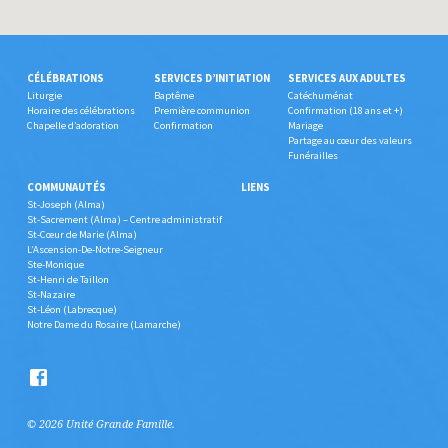
CÉLÉBRATIONS
SERVICES D’INITIATION
SERVICES AUX ADULTES
Liturgie
Baptême
Catéchuménat
Horaire des célébrations
Première communion
Confirmation (18 ans et +)
Chapelle d’adoration
Confirmation
Mariage
Partage au cœur des valeurs
Funérailles
COMMUNAUTÉS
LIENS
St-Joseph (Alma)
St-Sacrement (Alma) – Centre administratif
St-Cœur de Marie (Alma)
L’Ascension-De-Notre-Seigneur
Ste-Monique
St-Henri de Taillon
St-Nazaire
St-Léon (Labrecque)
Notre Dame du Rosaire (Lamarche)
© 2026 Unité Grande Famille.