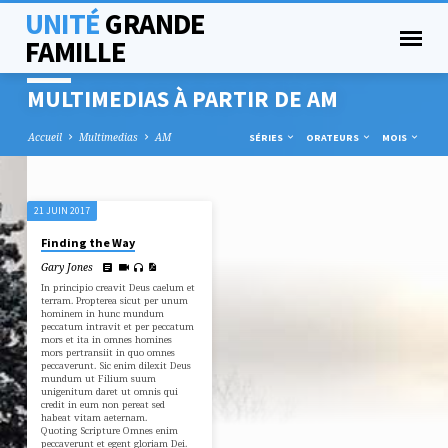
UNITÉ
GRANDE
FAMILLE
MULTIMEDIAS À PARTIR DE AM
Accueil
Multimedias
AM
SÉRIES
ORATEURS
MOIS
21 JUIN 2017
MULTIMEDIAS
Finding the Way
À
Gary Jones
PARTIR
In principio creavit Deus caelum et
DE
terram. Propterea sicut per unum
hominem in hunc mundum
AM
peccatum intravit et per peccatum
mors et ita in omnes homines
mors pertransiit in quo omnes
peccaverunt. Sic enim dilexit Deus
mundum ut Filium suum
unigenitum daret ut omnis qui
credit in eum non pereat sed
habeat vitam aeternam.
Quoting Scripture Omnes enim
peccaverunt et egent gloriam Dei.