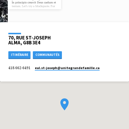
In principio creavit Deus caelum et
terram. Let’s try a blockquote. For
it is by grace you have…
70, RUE ST-JOSEPH
ALMA, G8B 3E4
ITINÉRAIRE
COMMUNAUTÉS
418 662-6491
eal.st-joseph​@unitegrandefamille.ca