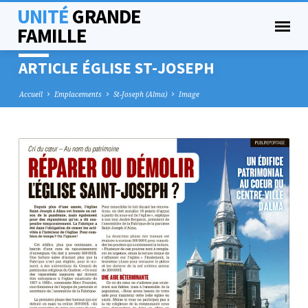
UNITÉ
GRANDE
FAMILLE
ARTICLE ÉGLISE ST-JOSEPH
Accueil
Emplacements
St-Joseph (Alma)
Image
ARTICLE
ÉGLISE
ST-
JOSEPH