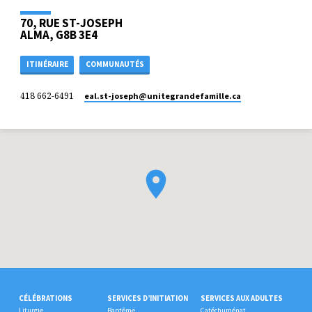
70, RUE ST-JOSEPH
ALMA, G8B 3E4
ITINÉRAIRE
COMMUNAUTÉS
418 662-6491
eal.st-joseph​@unitegrandefamille.ca
CÉLÉBRATIONS
SERVICES D’INITIATION
SERVICES AUX ADULTES
Liturgie
Baptême
Catéchuménat