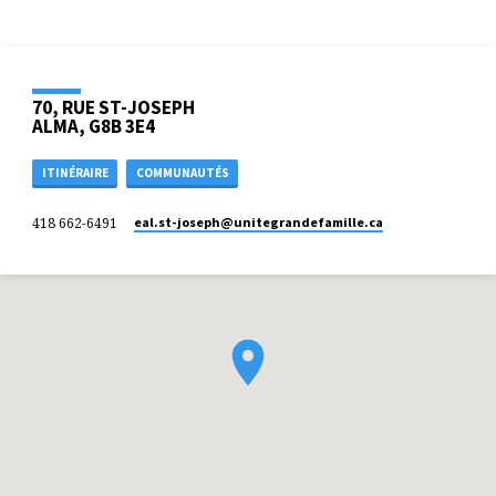
70, RUE ST-JOSEPH
ALMA, G8B 3E4
ITINÉRAIRE
COMMUNAUTÉS
418 662-6491
eal.st-joseph​@unitegrandefamille.ca