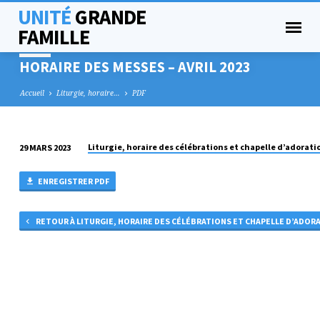
UNITÉ
GRANDE
FAMILLE
HORAIRE DES MESSES – AVRIL 2023
Accueil
Liturgie, horaire…
PDF
Liturgie, horaire des célébrations et chapelle d’adorati
29 MARS 2023
HORAIRE
DES
ENREGISTRER PDF
MESSES
–
RETOUR À LITURGIE, HORAIRE DES CÉLÉBRATIONS ET CHAPELLE D’ADOR
AVRIL
2023