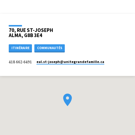
70, RUE ST-JOSEPH
ALMA, G8B 3E4
ITINÉRAIRE
COMMUNAUTÉS
418 662-6491
eal.st-joseph​@unitegrandefamille.ca