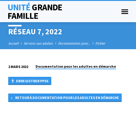
UNITÉ
GRANDE
FAMILLE
RÉSEAU 7, 2022
Accueil
Services aux adultes
Documentation pour…
Fichier
Documentation pour les adultes en démarche
2 MARS 2022
RÉSEAU
7,
ENREGISTRER PPSX
2022
RETOUR À DOCUMENTATION POUR LES ADULTES EN DÉMARCHE