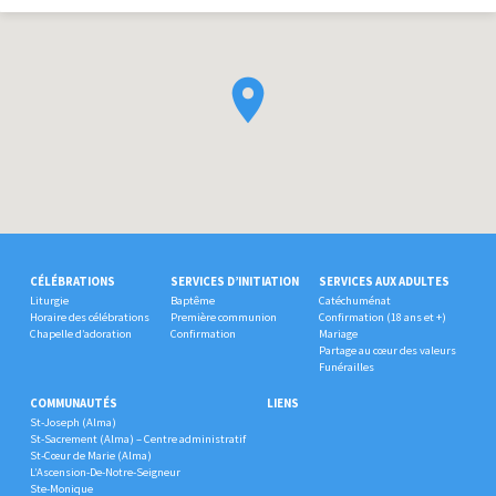
CÉLÉBRATIONS
SERVICES D’INITIATION
SERVICES AUX ADULTES
Liturgie
Baptême
Catéchuménat
Horaire des célébrations
Première communion
Confirmation (18 ans et +)
Chapelle d’adoration
Confirmation
Mariage
Partage au cœur des valeurs
Funérailles
COMMUNAUTÉS
LIENS
St-Joseph (Alma)
St-Sacrement (Alma) – Centre administratif
St-Cœur de Marie (Alma)
L’Ascension-De-Notre-Seigneur
Ste-Monique